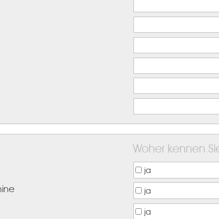
Woher kennen Si
ja
hine
ja
ja